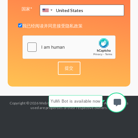
国家*
我已经阅读并同意接受
隐私政策
YuMi Bot is available now
Copyright © 2026 Web Commerce Communications Ltd - All trademarks
used are properties of their respective owners.