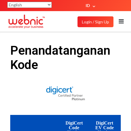
ID
Login / Sign Up
Penandatanganan
Kode
DigiCert
DigiCert
Code
EV Code