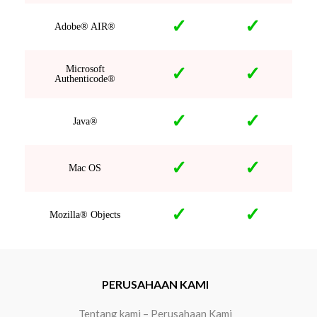
✓
✓
Adobe® AIR®
Microsoft
✓
✓
Authenticode®
✓
✓
Java®
✓
✓
Mac OS
✓
✓
Mozilla® Objects
PERUSAHAAN KAMI
Tentang kami – Perusahaan Kami