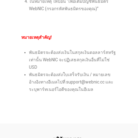
ในหมายเหตุ ให้ป้อน “เพื่อเติมบัญชีพันธมิตร
WebNIC (กรอกรหัสพันธมิตรของคุณ)”
หมายเหตุสำคัญ!
พันธมิตรจะต้องส่งเงินในสกุลเงินดอลลาร์สหรัฐ
เท่านั้น WebNIC จะปฏิเสธสกุลเงินอื่นที่ไม่ใช่
USD
พันธมิตรจะต้องส่งใบเสร็จรับเงิน / หมายเลข
อ้างอิงทางอีเมลไปที่ support@webnic.cc และ
ระบุพาร์ทเนอร์ไอดีของคุณในอีเมล